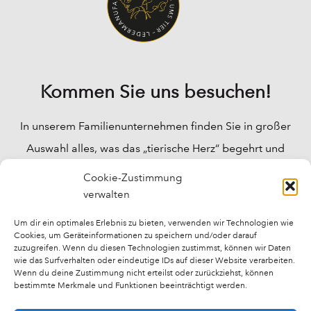
Kommen Sie uns besuchen!
In unserem Familienunternehmen finden Sie in großer
Auswahl alles, was das „tierische Herz“ begehrt und
Ihre Fragen werden bei uns fachkundig beantwortet.
Cookie-Zustimmung
Wir können Ihnen für fast alle „tierischen“ Probleme
verwalten
Lösungen anbieten, und auch für das Wohlbefinden
Um dir ein optimales Erlebnis zu bieten, verwenden wir Technologien wie
Cookies, um Geräteinformationen zu speichern und/oder darauf
Ihrer Tiere bieten wir fast alles an.
zuzugreifen. Wenn du diesen Technologien zustimmst, können wir Daten
wie das Surfverhalten oder eindeutige IDs auf dieser Website verarbeiten.
Wenn du deine Zustimmung nicht erteilst oder zurückziehst, können
bestimmte Merkmale und Funktionen beeinträchtigt werden.