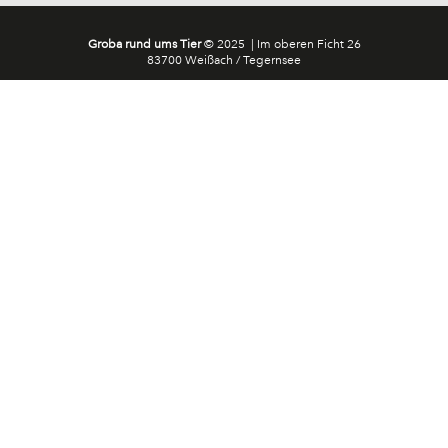
Groba rund ums Tier
© 2025 | Im oberen Ficht 26
83700 Weißach / Tegernsee