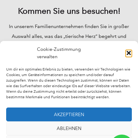
Kommen Sie uns besuchen!
In unserem Familienunternehmen finden Sie in großer
Auswahl alles, was das „tierische Herz“ begehrt und
Ihre Fragen werden bei uns fachkundig beantwortet.
Cookie-Zustimmung
Wir können Ihnen für fast alle „tierischen“ Probleme
verwalten
Lösungen anbieten, und auch für das Wohlbefinden
Um dir ein optimales Erlebnis zu bieten, verwenden wir Technologien wie
Cookies, um Geräteinformationen zu speichern und/oder darauf
Ihrer Tiere bieten wir fast alles an.
zuzugreifen. Wenn du diesen Technologien zustimmst, können wir Daten
wie das Surfverhalten oder eindeutige IDs auf dieser Website verarbeiten.
Wenn du deine Zustimmung nicht erteilst oder zurückziehst, können
bestimmte Merkmale und Funktionen beeinträchtigt werden.
AKZEPTIEREN
Impressum
Datenschutzerklärung
Kontakt
ABLEHNEN