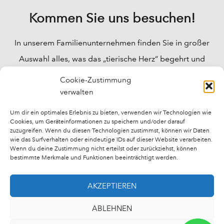
Kommen Sie uns besuchen!
In unserem Familienunternehmen finden Sie in großer
Auswahl alles, was das „tierische Herz“ begehrt und
Ihre Fragen werden bei uns fachkundig beantwortet.
Cookie-Zustimmung
Wir können Ihnen für fast alle „tierischen“ Probleme
verwalten
Lösungen anbieten, und auch für das Wohlbefinden
Um dir ein optimales Erlebnis zu bieten, verwenden wir Technologien wie
Cookies, um Geräteinformationen zu speichern und/oder darauf
Ihrer Tiere bieten wir fast alles an.
zuzugreifen. Wenn du diesen Technologien zustimmst, können wir Daten
wie das Surfverhalten oder eindeutige IDs auf dieser Website verarbeiten.
Wenn du deine Zustimmung nicht erteilst oder zurückziehst, können
bestimmte Merkmale und Funktionen beeinträchtigt werden.
AKZEPTIEREN
Impressum
Datenschutzerklärung
Kontakt
ABLEHNEN