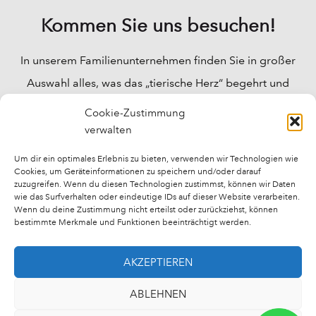
Kommen Sie uns besuchen!
In unserem Familienunternehmen finden Sie in großer
Auswahl alles, was das „tierische Herz“ begehrt und
Ihre Fragen werden bei uns fachkundig beantwortet.
Cookie-Zustimmung
Wir können Ihnen für fast alle „tierischen“ Probleme
verwalten
Lösungen anbieten, und auch für das Wohlbefinden
Um dir ein optimales Erlebnis zu bieten, verwenden wir Technologien wie
Cookies, um Geräteinformationen zu speichern und/oder darauf
Ihrer Tiere bieten wir fast alles an.
zuzugreifen. Wenn du diesen Technologien zustimmst, können wir Daten
wie das Surfverhalten oder eindeutige IDs auf dieser Website verarbeiten.
Wenn du deine Zustimmung nicht erteilst oder zurückziehst, können
bestimmte Merkmale und Funktionen beeinträchtigt werden.
AKZEPTIEREN
Impressum
Datenschutzerklärung
Kontakt
ABLEHNEN